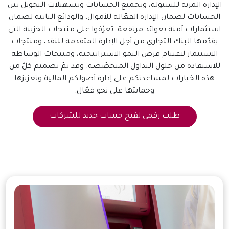
الإدارة المرنة للسيولة، وتجميع الحسابات وتسهيلات التحويل بين
الحسابات لضمان الإدارة الفعّالة للأموال، والودائع الثابتة لضمان
استثمارات آمنة بعوائد مرتفعة. تعرّفوا على منتجات الخزينة التي
يقدّمها البنك التجاري من أجل الإدارة المتقدمة للنقد، ومنتجات
الاستثمار لاغتنام فرص النمو الاستراتيجية، ومنتجات الوساطة
للاستفادة من حلول التداول المتخصّصة. وقد تمّ تصميم كلّ من
هذه الخيارات لمساعدتكم على إدارة أصولكم المالية وتعزيزها
وحمايتها على نحو فعّال.
طلب رقمى لفتح حساب جديد للشركات