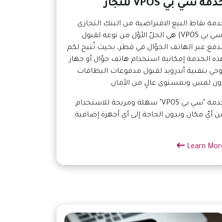
مة سي بي VPOS للتجّار
دمة نقاط البيع الافتراضية من البنك التجاري
(سي بي VPOS) هي الحلّ الأوّل من نوعه لقبول
لدفع عبر الهاتف الجوّال في قطر، بحيث تُتيح لكم
ذه الخدمة إمكانية استخدام هاتف جوّال أو جهاز
وحي بتقنية أندرويد لقبول مدفوعات البطاقات
ون لمس وبمستوى عالٍ من الأمان.
خدمة "سي بي VPOS" سهلة ومريحة للاستخدام
ن أيّ مكان وبدون الحاجة إلى أي أجهزة إضافية.
Learn Mor