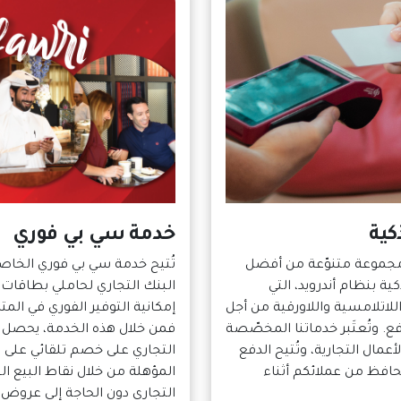
كية
خدمة سي بي فوري
ي مجموعة متنوّعة من أفضل
تُتيح خدمة سي بي فوري الخاصة
كية بنظام أندرويد، التي
البنك التجاري لحاملي بطاقات 
للاتلامسية واللاورقية من أجل
إمكانية التوفير الفوري في المت
. وتُعتَبر خدماتنا المخصّصة
فمن خلال هذه الخدمة، يحصل ع
أعمال التجارية، وتُتيح الدفع
التجاري على خصم تلقائي على 
حافظ من عملائكم أثناء
المؤهلة من خلال نقاط البيع ا
التجاري دون الحاجة إلى عروض أ