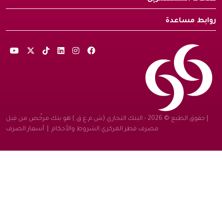
روابط مساعدة
| حقوق الطبع © 2026 - البنك التجاري (ش.م.ع.ق.) هو بنك مرخّص من قبل
مصرف قطر المركزي
الشروط والأحكام
|
أسعار الصرف