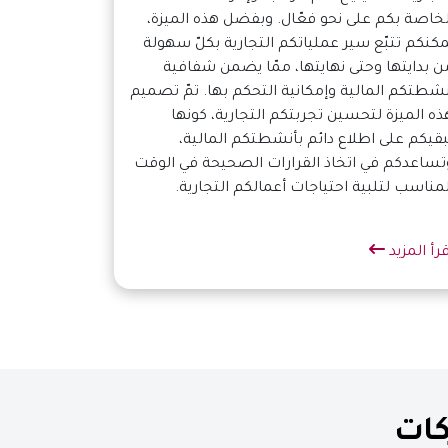
لخاصة بكم على نحو فعّال. وبفضل هذه الميزة،
ُمكنكم تتبّع سير عملياتكم التجارية بكلّ سهولة
ن بدايتها وحتى نهايتها، ممّا يضمن شفافية
نشطتكم المالية وإمكانية التحكم بها. تمّ تصميم
ذه الميزة لتحسين تجربتكم التجارية، كونها
ُبقيكم على اطلاع دائم بأنشطتكم المالية،
تساعدكم في اتخاذ القرارات الصحيحة في الوقت
لمناسب لتلبية احتياجات أعمالكم التجارية.
قرأ المزيد
كات