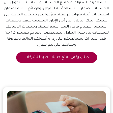
الإدارة المرنة للسيولة، وتجميع الحسابات وتسهيلات التحويل بين
الحسابات لضمان الإدارة الفعّالة للأموال، والودائع الثابتة لضمان
استثمارات آمنة بعوائد مرتفعة. تعرّفوا على منتجات الخزينة التي
يقدّمها البنك التجاري من أجل الإدارة المتقدمة للنقد، ومنتجات
الاستثمار لاغتنام فرص النمو الاستراتيجية، ومنتجات الوساطة
للاستفادة من حلول التداول المتخصّصة. وقد تمّ تصميم كلّ من
هذه الخيارات لمساعدتكم على إدارة أصولكم المالية وتعزيزها
وحمايتها على نحو فعّال.
طلب رقمى لفتح حساب جديد للشركات