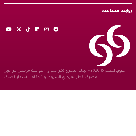
روابط مساعدة
| حقوق الطبع © 2026 - البنك التجاري (ش.م.ع.ق.) هو بنك مرخّص من قبل
مصرف قطر المركزي
الشروط والأحكام
|
أسعار الصرف