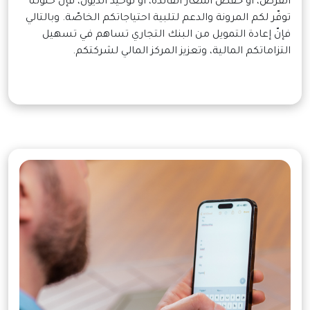
القرض، أو خفض أسعار الفائدة، أو توحيد الديون، فإنّ حلولنا
توفّر لكم المرونة والدعم لتلبية احتياجاتكم الخاصّة. وبالتالي
فإنّ إعادة التمويل من البنك التجاري تساهم في تسهيل
التزاماتكم المالية، وتعزيز المركز المالي لشركتكم.