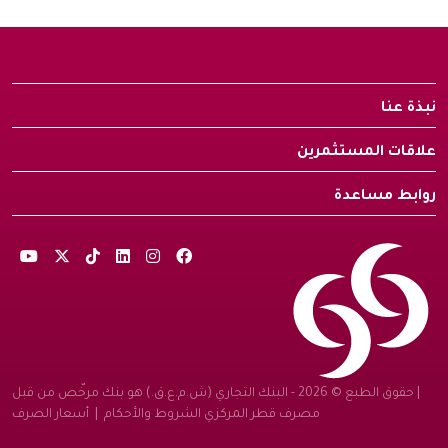
نبذة عنا
علاقات المستثمرين
روابط مساعدة
| حقوق الطبع © 2026 - البنك التجاري (ش.م.ع.ق.) هو بنك مرخّص من قبل
مصرف قطر المركزي
الشروط والأحكام
|
أسعار الصرف