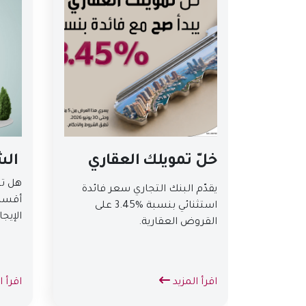
خلّ تمويلك العقاري
الشر
هل ت
يقدّم البنك التجاري سعر فائدة
أقسا
استثنائي بنسبة %3.45 على
الإيجا
القروض العقارية.
اقرأ المزيد
اقرأ ا