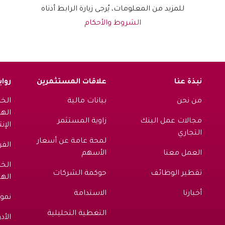
للمزيد من المعلومات، يُرجى زيارة الرابط أدناه
الشروط والأحكام
نبذة عنا
علاقات المستثمرين
روا
من نحن
بيانات مالية
الخ
الها
مجالات عمل البنك
زاوية المستثمر
الإن
التجاري
لمحة عامة عن أسعار
الفر
العمل معنا
الأسهم
الخ
تقطير الوظائف
حوكمة الشركات
اله
أخبارنا
الاستدامة
نمو
التغطية التحليلية
الأد