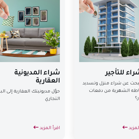
اء للتأجير
شراء المديونية
العقارية
بحث عن شراء منزل وتسديد
طه الشهرية من دفعات
حوّل مديونيتك العقارية إلى الب
ر؟
التجاري
لمزيد
اقرأ المزيد