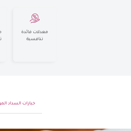
معدلات فائدة
م
تنافسية
تص
خيارات السداد المر