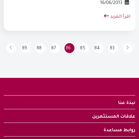
16/06/2013
اقرأ المزيد
89
88
87
86
85
84
83
نبذة عنا
علاقات المستثمرين
روابط مساعدة