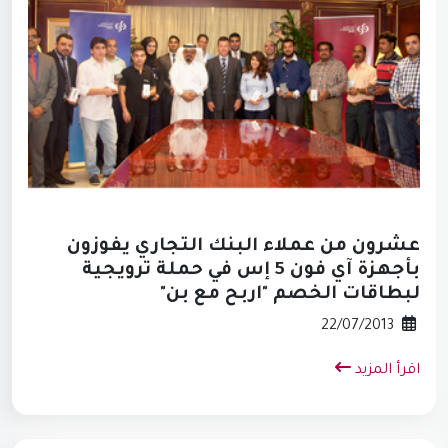
عشرون من عملاء البنك التجاري يفوزون
بأجهزة آي فون 5 إس في حملة ترويجية
لبطاقات الخصم "اربح مع بن"
22/07/2013
اقرأ المزيد